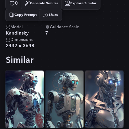
0
Generate Similar
Explore Similar
Copy Prompt
Share
Copied!
Model
Guidance Scale
Kandinsky
7
Dimensions
2432
×
3648
Similar