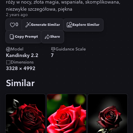
róży w nocy, złota magia, wspaniała, skomplikowana,
niezwykle szczegółowa, piękna
2 years ago
0
Generate Similar
Explore Similar
Copy Prompt
Share
Copied!
Model
Guidance Scale
Kandinsky 2.2
7
Dimensions
3328
×
4992
Similar