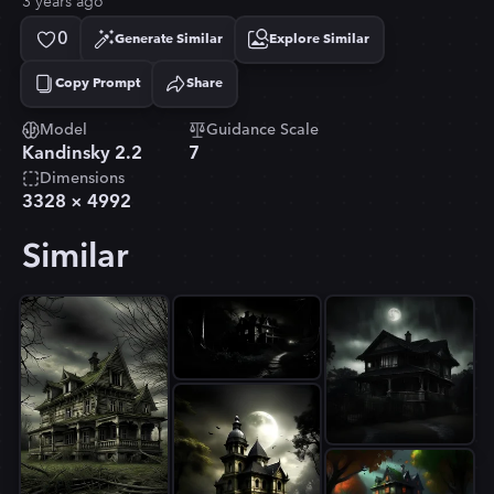
3 years ago
0
Generate Similar
Explore Similar
Copy Prompt
Share
Copied!
Model
Guidance Scale
Kandinsky 2.2
7
Dimensions
3328
×
4992
Similar