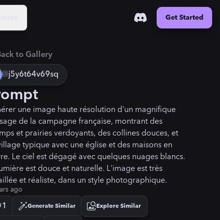
urces
Get Started
ack to Gallery
@
j5y6t64v69sq
rompt
érer une image haute résolution d'un magnifique
sage de la campagne française, montrant des
mps et prairies verdoyants, des collines douces, et
village typique avec une église et des maisons en
rre. Le ciel est dégagé avec quelques nuages blancs.
lumière est douce et naturelle. L'image est très
aillée et réaliste, dans un style photographique.
ars ago
1
Generate Similar
Explore Similar