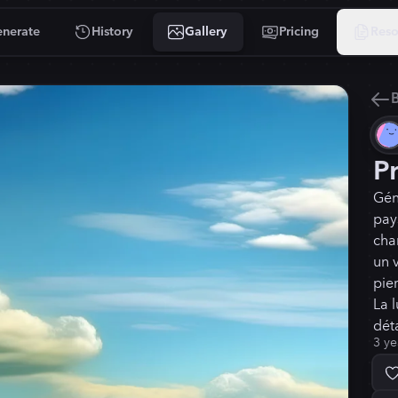
nerate
History
Gallery
Pricing
Reso
B
P
Gén
pay
cha
un 
pie
La 
dét
3 ye