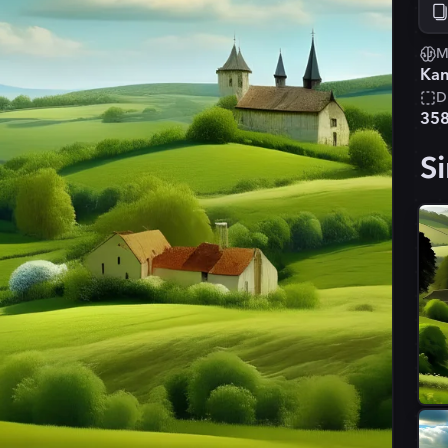
M
Kan
D
35
Si