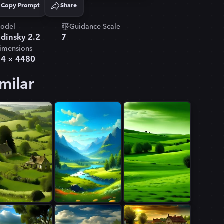
Copy Prompt
Share
Copied!
odel
Guidance Scale
dinsky 2.2
7
imensions
84
×
4480
milar