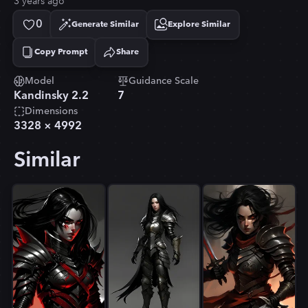
3 years ago
0
Generate Similar
Explore Similar
Copy Prompt
Share
Copied!
Model
Guidance Scale
Kandinsky 2.2
7
Dimensions
3328
×
4992
Similar